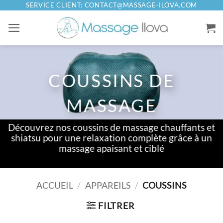
Passer
SERVICE CLIENT: CONTACT@MASSAGE-ILOVA.COM
au
contenu
COUSSINS DE
MASSAGE
Découvrez nos coussins de massage chauffants et
shiatsu pour une relaxation complète grâce à un
massage apaisant et ciblé
ACCUEIL
/
APPAREILS
/
COUSSINS
FILTRER