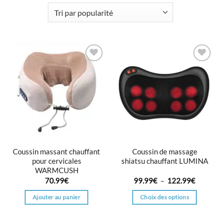
Ajouter
Ajouter
à la
à la
liste
liste
d’envies
d’envies
Coussin massant chauffant
Coussin de massage
pour cervicales
shiatsu chauffant LUMINA
WARMCUSH
Plage
70.99
€
99.99
€
–
122.99
€
de
prix :
Ajouter au panier
Choix des options
99.99€
à
Ce
122.99
produit