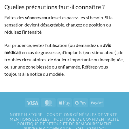
Quelles précautions faut-il connaître ?
Faites des
séances courtes
et espacez-les si besoin. Si la
sensation devient désagréable, changez de position ou
réduisez l’intensité.
Par prudence, évitez l’utilisation (ou demandez un
avis
médical
) en cas de grossesse, d’implants (ex : stimulateur), de
troubles circulatoires, de douleur importante ou inexpliquée,
ou sur une zone blessée ou enflammée. Référez-vous
toujours à la notice du modèle.
Visa
MasterCard
Apple
Google
PayPal
Pay
Pay
NOTRE HISTOIRE
CONDITIONS GÉNÉRALES DE VENTE
MENTIONS LÉGALES
POLITIQUE DE CONFIDENTIALITÉ
POLITIQUE DE RETOUR ET DE REMBOURSEMENT
SUIVRE MA COMMANDE
FAQ
CONTACT