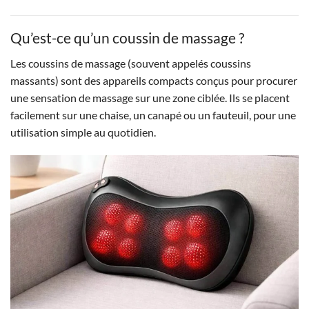
a
plusieurs
Qu’est-ce qu’un coussin de massage ?
variations.
Les coussins de massage (souvent appelés coussins
Les
options
massants) sont des appareils compacts conçus pour procurer
peuvent
une sensation de massage sur une zone ciblée. Ils se placent
être
facilement sur une chaise, un canapé ou un fauteuil, pour une
choisies
utilisation simple au quotidien.
sur
la
page
du
produit